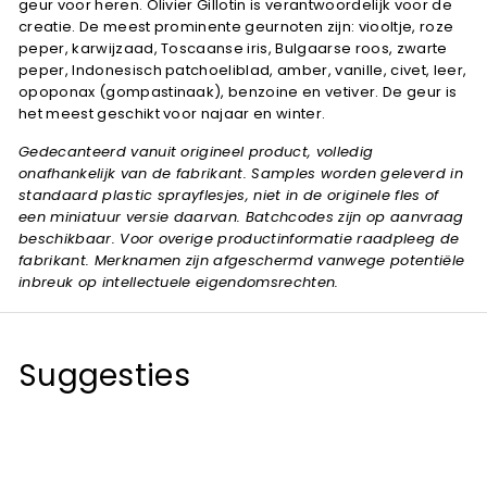
geur voor heren. Olivier Gillotin is verantwoordelijk voor de
creatie. De meest prominente geurnoten zijn: viooltje, roze
peper, karwijzaad, Toscaanse iris, Bulgaarse roos, zwarte
peper, Indonesisch patchoeliblad, amber, vanille, civet, leer,
opoponax (gompastinaak), benzoine en vetiver. De geur is
het meest geschikt voor najaar en winter.
Gedecanteerd vanuit origineel product, volledig
onafhankelijk van de fabrikant. Samples worden geleverd in
standaard plastic sprayflesjes, niet in de originele fles of
een miniatuur versie daarvan. Batchcodes zijn op aanvraag
beschikbaar. Voor overige productinformatie raadpleeg de
fabrikant. Merknamen zijn afgeschermd vanwege potentiële
inbreuk op intellectuele eigendomsrechten.
Suggesties