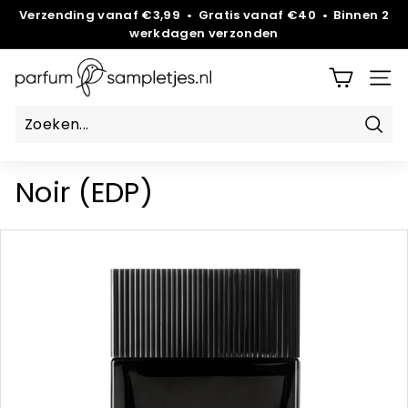
Overslaan
Verzending vanaf €3,99 • Gratis vanaf €40 • Binnen 2
werkdagen verzonden
Diavoorstelling
pauzeren
P
SITE
a
r
Zoek
f
u
Noir (EDP)
m
s
a
m
p
l
e