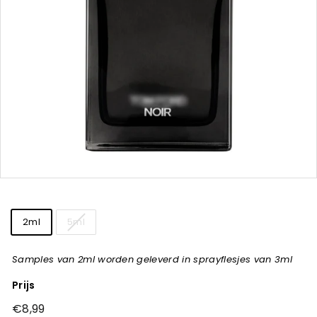
t
j
e
s
Title
2ml
5ml
Samples van 2ml worden geleverd in sprayflesjes van 3ml
Prijs
Normale
€8,99
€8,99