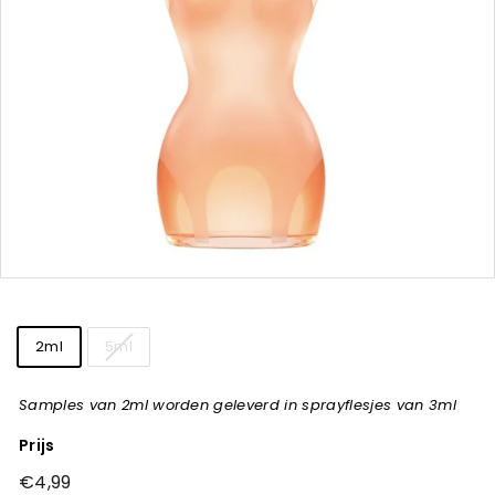
t
j
e
s
Title
2ml
5ml
Samples van 2ml worden geleverd in sprayflesjes van 3ml
Prijs
Normale
€4,99
€4,99