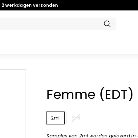
n 2 werkdagen verzonden
Zoeken
Femme (EDT)
Title
2ml
5ml
Samples van 2ml worden geleverd in 