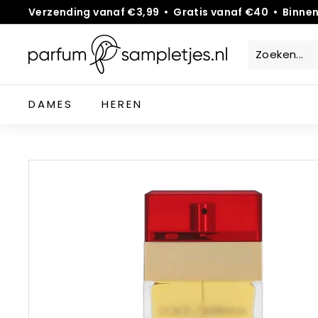
Overslaan
Verzending vanaf €3,99 • Gratis vanaf €40 • Binne
Diavoorstelling
P
pauzeren
a
r
DAMES
HEREN
f
u
m
s
a
m
p
l
e
t