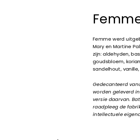
Femme
Femme werd uitgebr
Mary en Martine Pal
zijn: aldehyden, bas
goudsbloem, koriand
sandelhout, vanille
Gedecanteerd vanui
worden geleverd in 
versie daarvan. Ba
raadpleeg de fabri
intellectuele eige