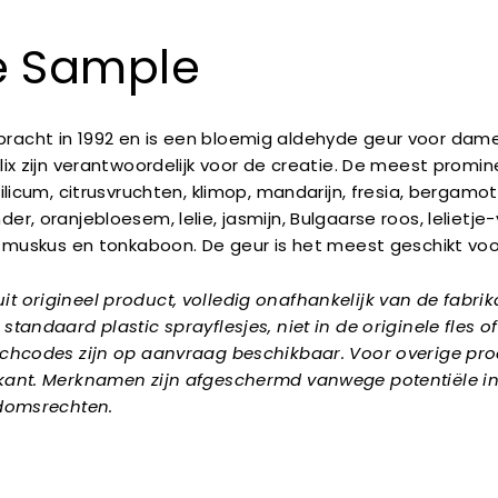
 Sample
acht in 1992 en is een bloemig aldehyde geur voor dame
lix zijn verantwoordelijk voor de creatie. De meest prom
ilicum, citrusvruchten, klimop, mandarijn, fresia, bergamot,
er, oranjebloesem, lelie, jasmijn, Bulgaarse roos, lelietje
, muskus en tonkaboon. De geur is het meest geschikt voor
t origineel product, volledig onafhankelijk van de fabri
standaard plastic sprayflesjes, niet in de originele fles o
tchcodes zijn op aanvraag beschikbaar. Voor overige pr
kant. Merknamen zijn afgeschermd vanwege potentiële i
ndomsrechten.