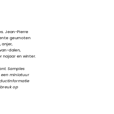
s. Jean-Pierre
inente geurnoten
 anjer,
-van-dalen,
 najaar en winter.
kant. Samples
f een miniatuur
oductinformatie
nbreuk op