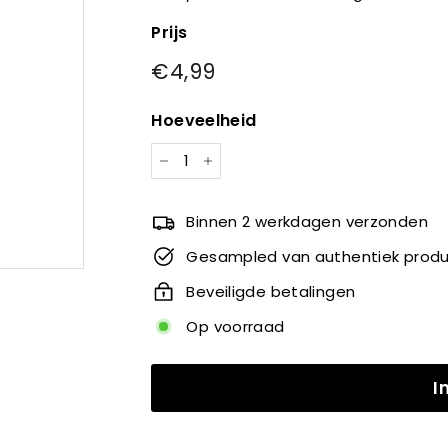
Prijs
Normale
€4,99
€4,99
prijs
Hoeveelheid
−
+
Binnen 2 werkdagen verzonden
Gesampled van authentiek prod
Beveiligde betalingen
Op voorraad
I