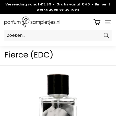
Overslaan
Verzending vanaf €3,99 • Gratis vanaf €40 • Binnen 2
werkdagen verzonden
Diavoorstelling
pauzeren
P
SITE
a
r
Zoek
f
u
Fierce (EDC)
m
s
a
m
p
l
e