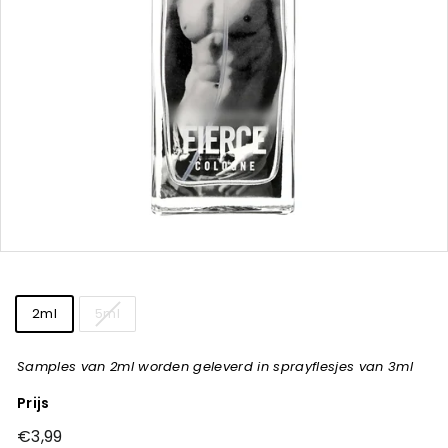
t
j
e
s
Title
2ml
5ml
Samples van 2ml worden geleverd in sprayflesjes van 3ml
Prijs
Normale
€3,99
€3,99